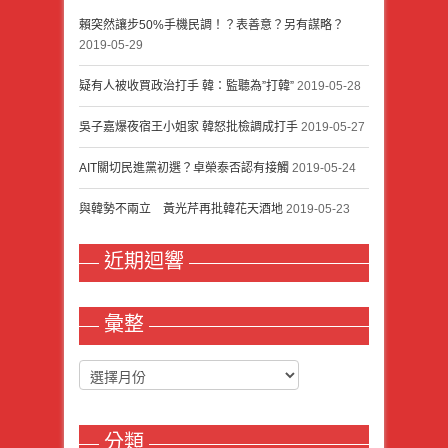
賴突然讓步50%手機民調！？表善意？另有謀略？
2019-05-29
疑有人被收買政治打手 韓：監聽為”打韓”
2019-05-28
吳子嘉爆夜宿王小姐家 韓怒批檢調成打手
2019-05-27
AIT關切民進黨初選？卓榮泰否認有接觸
2019-05-24
與韓勢不兩立 黃光芹再批韓花天酒地
2019-05-23
近期迴響
彙整
分類