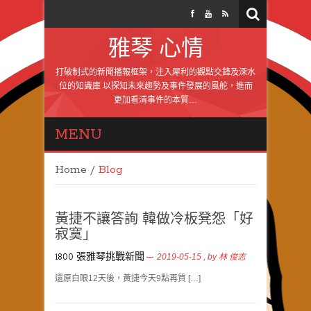
雅琴 心情
打破制式的新聞播報框架，注入犀利的觀點交鋒及深水
位的知識庫 以探知未來趨勢及事件發展的風舵，進而
更加看清事件的本質…
MENU
Home
/
Blog
黃捷不讓答詢 韓做冷板凳怨「好
寂寞」
1800 張雅琴挑戰新聞
2019-05-15
, by
林 俊志
還原白眼12天後，黃捷今天9點再質 […]