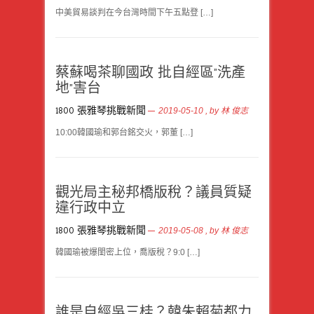
中美貿易談判在今台灣時間下午五點登 […]
蔡蘇喝茶聊國政 批自經區”洗產
地”害台
1800 張雅琴挑戰新聞
2019-05-10
, by
林 俊志
10:00韓國瑜和郭台銘交火，郭董 […]
觀光局主秘邦橋版稅？議員質疑
違行政中立
1800 張雅琴挑戰新聞
2019-05-08
, by
林 俊志
韓國瑜被爆閨密上位，喬版稅？9:0 […]
誰是自經吳三桂？韓朱賴菊都力