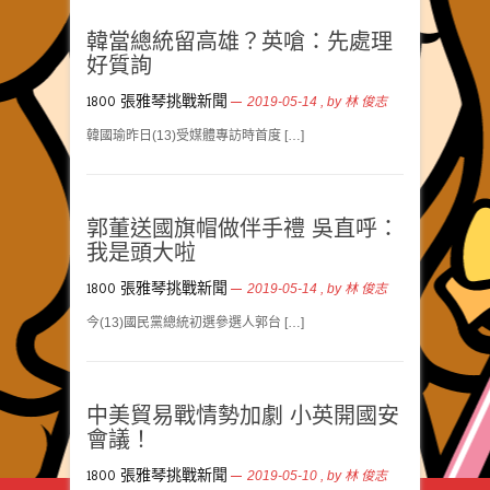
韓當總統留高雄？英嗆：先處理
好質詢
1800 張雅琴挑戰新聞
2019-05-14
, by
林 俊志
韓國瑜昨日(13)受媒體專訪時首度 […]
郭董送國旗帽做伴手禮 吳直呼：
我是頭大啦
1800 張雅琴挑戰新聞
2019-05-14
, by
林 俊志
今(13)國民黨總統初選參選人郭台 […]
中美貿易戰情勢加劇 小英開國安
會議！
1800 張雅琴挑戰新聞
2019-05-10
, by
林 俊志