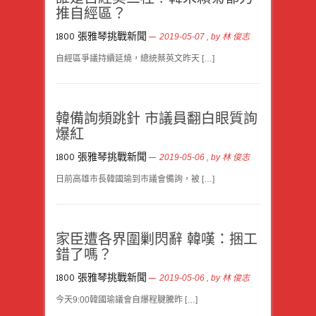
推自經區？
1800 張雅琴挑戰新聞
2019-05-07
, by
林 俊志
自經區爭議持續延燒，總統蔡英文昨天 […]
韓備詢頻跳針 市議員翻白眼質詢
爆紅
1800 張雅琴挑戰新聞
2019-05-06
, by
林 俊志
日前高雄市長韓國瑜到市議會備詢，被 […]
家臣遭各界圍剿閃辭 韓嘆：捆工
錯了嗎？
1800 張雅琴挑戰新聞
2019-05-06
, by
林 俊志
今天9:00韓國瑜議會自爆程腱騰昨 […]