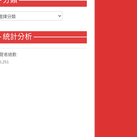
分類
統計分析
覽者總數:
5,251