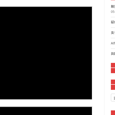
賴
05
疑
吳
A
與