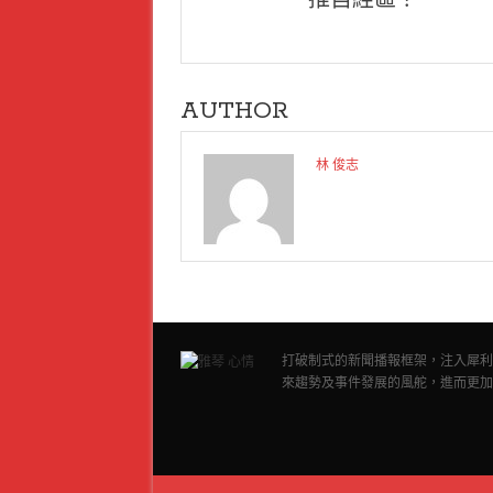
推自經區？
AUTHOR
林 俊志
打破制式的新聞播報框架，注入犀利
來趨勢及事件發展的風舵，進而更加