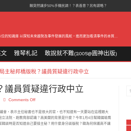
賴突然讓步50%手機民調！？表善意？另有謀略？
疑有人被收買政治打手 韓：監聽為”打韓”
吳子嘉爆夜宿王小姐家 韓怒批檢調成打手
水位的知識庫 以探知未來趨勢及事件發展的風舵，進而更加看清事件的本質…
AIT關切民進黨初選？卓榮泰否認有接觸
英文
雅琴札記
與韓勢不兩立 黃光芹再批韓花天酒地
敢說就不難(2005@圓神出版)
中韓粉助韓幫倒忙 黃光芹：替親中政客悲哀
局主秘邦橋版稅？議員質疑違行政中立
薪資單疑點多 鴻海2016起便不用薪資單
？議員質疑違行政中立
周年記者會手牌打不完 一減稅二批馬三國防
Comments Off
同婚專法敲槌三讀！4萬人雨中相擁成淚海
轟韓落跑詐欺 楊道歉拋”南韓北郭”才完美
現身議會，表示主任秘書也不是很大的官，也不知道有一天要站在這裡跟大
跑立法院、跑教育部認識？高美蘭的背景是什麼？今年1月4日幫韓國瑜喬
幫韓談時是否知道自己要接主秘？用什麼身分談版稅？韓為何保護高不讓