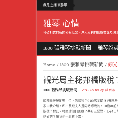
我是 主播 張雅琴
雅琴 心情
打破制式的新聞播報框架，注入犀利的觀點交鋒及深
1800 張雅琴挑戰新聞
雅琴說
Home
/
1800 張雅琴挑戰新聞
/
觀光
觀光局主秘邦橋版稅
1800 張雅琴挑戰新聞
2019-05-08,
by
林 俊志
韓國瑜被爆閨密上位，喬版稅？9:00高美蘭拖1天
家自我介紹，和市長跟夫人是同時認識的。10幾年前
版稅？對此，韓國瑜如何回應？共有三疑點，1月4日
她備詢？讓我們一起看下去。