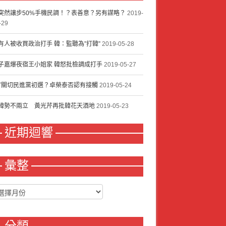
突然讓步50%手機民調！？表善意？另有謀略？
2019-
-29
有人被收買政治打手 韓：監聽為”打韓”
2019-05-28
子嘉爆夜宿王小姐家 韓怒批檢調成打手
2019-05-27
IT關切民進黨初選？卓榮泰否認有接觸
2019-05-24
韓勢不兩立 黃光芹再批韓花天酒地
2019-05-23
近期迴響
彙整