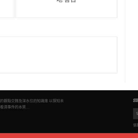
地"害台
S
的觀點交鋒及深水位的知識庫 以探知未
看清事件的本質…
張雅