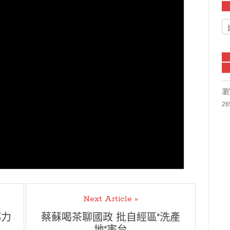
瀏
26
Next Article »
都力
蔡蘇喝茶聊國政 批自經區"洗產