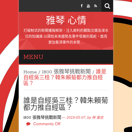
雅琴 心情
打破制式的新聞播報框架，注入犀利的觀點交鋒及深水
位的知識庫 以探知未來趨勢及事件發展的風舵，進而
更加看清事件的本質…
MENU
Home
/
1800 張雅琴挑戰新聞
/
誰是
自經吳三桂？韓朱賴菊都力推自經
區？
誰是自經吳三桂？韓朱賴菊
都力推自經區？
1800 張雅琴挑戰新聞
2019-05-07,
by
林 俊志
Comments Off