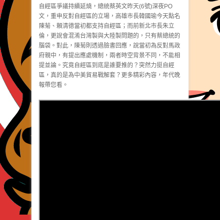
自經區爭議持續延燒，總統蔡英文昨天(6號)深夜PO
文，重申反對自經區的立場，高雄市長韓國瑜今天點名
陳菊、賴清德當初都支持自經區；而前新北市長朱立
倫，更說會混淆台灣製與大陸製問題的，只有蔡總統的
腦袋。對此，陳菊則透過臉書回應，說當初為反對馬政
府親中，有提出應處機制，兩者時空背景不同，不能相
提並論。究竟自經區到底是誰要推的？突然力挺自經
區，真的是為中美貿易戰解套？更多精彩內容，年代晚
報帶您看。