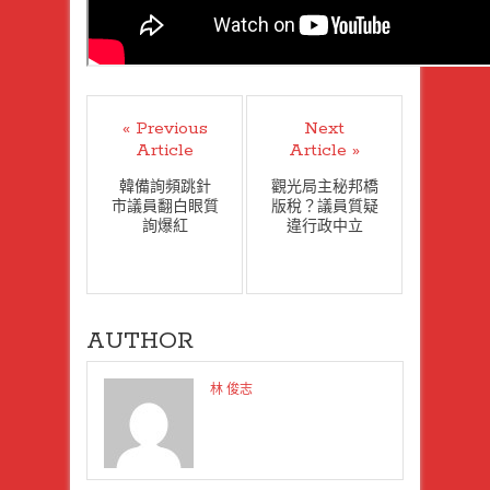
« Previous
Next
Article
Article »
韓備詢頻跳針
觀光局主秘邦橋
市議員翻白眼質
版稅？議員質疑
詢爆紅
違行政中立
AUTHOR
林 俊志