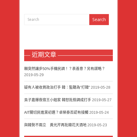
近期文章
賴突然讓步50%手機民調！？表善意？另有謀略？
2019-05-29
疑有人被收買政治打手 韓：監聽為”打韓”
2019-05-28
吳子嘉爆夜宿王小姐家 韓怒批檢調成打手
2019-05-27
AIT關切民進黨初選？卓榮泰否認有接觸
2019-05-24
與韓勢不兩立 黃光芹再批韓花天酒地
2019-05-23