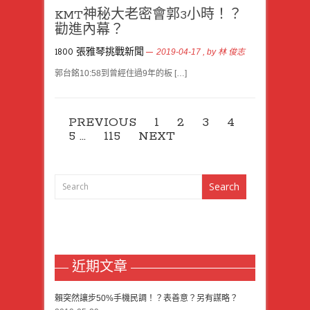
KMT神秘大老密會郭3小時！？
勸進內幕？
1800 張雅琴挑戰新聞
2019-04-17
, by
林 俊志
郭台銘10:58到曾經住過9年的板 […]
PREVIOUS
1
2
3
4
5
…
115
NEXT
近期文章
賴突然讓步50%手機民調！？表善意？另有謀略？