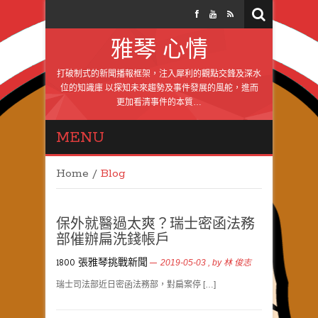
雅琴 心情
打破制式的新聞播報框架，注入犀利的觀點交鋒及深水
位的知識庫 以探知未來趨勢及事件發展的風舵，進而
更加看清事件的本質…
MENU
Home
/
Blog
保外就醫過太爽？瑞士密函法務
部催辦扁洗錢帳戶
1800 張雅琴挑戰新聞
2019-05-03
, by
林 俊志
瑞士司法部近日密函法務部，對扁案停 […]