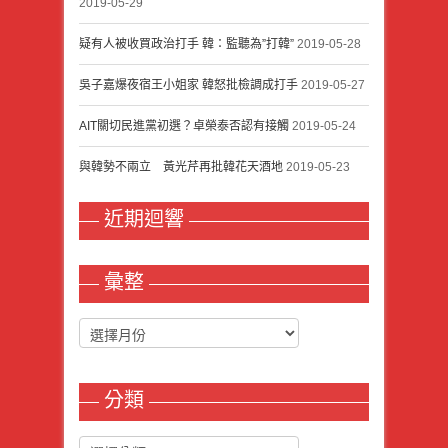
2019-05-29
疑有人被收買政治打手 韓：監聽為”打韓”
2019-05-28
吳子嘉爆夜宿王小姐家 韓怒批檢調成打手
2019-05-27
AIT關切民進黨初選？卓榮泰否認有接觸
2019-05-24
與韓勢不兩立 黃光芹再批韓花天酒地
2019-05-23
近期迴響
彙整
分類