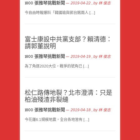
1800 張雅琴挑戰新聞
2019-04-22
, by
林 俊志
今自由時報爆料「韓國瑜與郭台銘兩人 […]
富士康設中共黨支部？賴清德：
請郭董說明
1800 張雅琴挑戰新聞
2019-04-19
, by
林 俊志
為了角逐2020大位，戰爭的號角已 […]
松仁路傳地裂？北市澄清：只是
柏油殘渣非裂縫
1800 張雅琴挑戰新聞
2019-04-18
, by
林 俊志
今花蓮6.1規模地震，全台各地皆有 […]