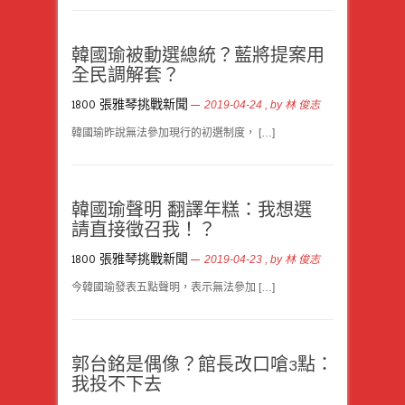
韓國瑜被動選總統？藍將提案用
全民調解套？
1800 張雅琴挑戰新聞
2019-04-24
, by
林 俊志
韓國瑜昨說無法參加現行的初選制度， […]
韓國瑜聲明 翻譯年糕：我想選
請直接徵召我！？
1800 張雅琴挑戰新聞
2019-04-23
, by
林 俊志
今韓國瑜發表五點聲明，表示無法參加 […]
郭台銘是偶像？館長改口嗆3點：
我投不下去