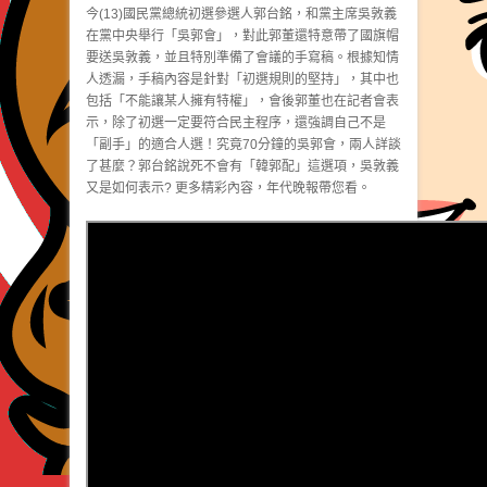
今(13)國民黨總統初選參選人郭台銘，和黨主席吳敦義
在黨中央舉行「吳郭會」，對此郭董還特意帶了國旗帽
要送吳敦義，並且特別準備了會議的手寫稿。根據知情
人透漏，手稿內容是針對「初選規則的堅持」，其中也
包括「不能讓某人擁有特權」，會後郭董也在記者會表
示，除了初選一定要符合民主程序，還強調自己不是
「副手」的適合人選！究竟70分鐘的吳郭會，兩人詳談
了甚麼？郭台銘說死不會有「韓郭配」這選項，吳敦義
又是如何表示? 更多精彩內容，年代晚報帶您看。