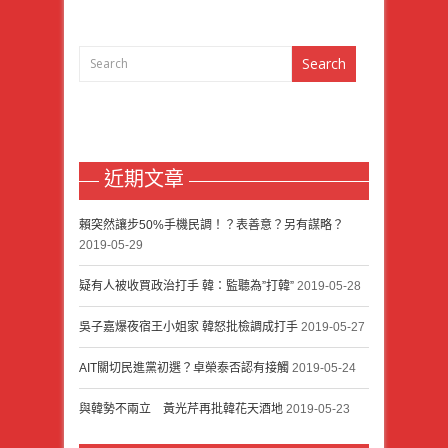
近期文章
賴突然讓步50%手機民調！？表善意？另有謀略？
2019-05-29
疑有人被收買政治打手 韓：監聽為”打韓”
2019-05-28
吳子嘉爆夜宿王小姐家 韓怒批檢調成打手
2019-05-27
AIT關切民進黨初選？卓榮泰否認有接觸
2019-05-24
與韓勢不兩立 黃光芹再批韓花天酒地
2019-05-23