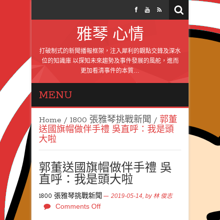
雅琴 心情
打破制式的新聞播報框架，注入犀利的觀點交鋒及深水
位的知識庫 以探知未來趨勢及事件發展的風舵，進而
更加看清事件的本質…
MENU
Home
/
1800 張雅琴挑戰新聞
/
郭董
送國旗帽做伴手禮 吳直呼：我是頭
大啦
郭董送國旗帽做伴手禮 吳
直呼：我是頭大啦
1800 張雅琴挑戰新聞
2019-05-14,
by
林 俊志
Comments Off