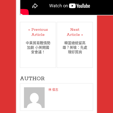
« Previous
Next
Article
Article »
中美貿易戰情勢
韓當總統留高
加劇 小英開國
雄？英嗆：先處
安會議！
理好質詢
AUTHOR
林 俊志