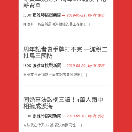
薪資單
1800 張雅琴挑戰新聞
2019-05-21
, by
林 俊志
昨晚有一名自稱是鴻海離職的員工在網 […]
周年記者會手牌打不完 一減稅二
批馬三國防
1800 張雅琴挑戰新聞
2019-05-20
, by
林 俊志
蔡英文今天10點三周年記者會多牌出 […]
同婚專法敲槌三讀！4萬人雨中
相擁成淚海
1800 張雅琴挑戰新聞
2019-05-18
, by
林 俊志
立法院在今天(17號)表決有關同性 […]