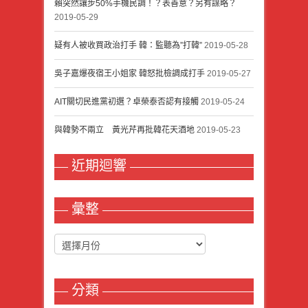
賴突然讓步50%手機民調！？表善意？另有謀略？
2019-05-29
疑有人被收買政治打手 韓：監聽為”打韓”
2019-05-28
吳子嘉爆夜宿王小姐家 韓怒批檢調成打手
2019-05-27
AIT關切民進黨初選？卓榮泰否認有接觸
2019-05-24
與韓勢不兩立 黃光芹再批韓花天酒地
2019-05-23
近期迴響
彙整
分類