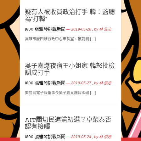
疑有人被收買政治打手 韓：監聽
為”打韓”
1800 張雅琴挑戰新聞
2019-05-28
, by
林 俊志
高雄市府四維行政中心市長室，被前朝 […]
吳子嘉爆夜宿王小姐家 韓怒批檢
調成打手
1800 張雅琴挑戰新聞
2019-05-27
, by
林 俊志
美麗島電子報董事長吳子嘉又爆韓國瑜 […]
AIT關切民進黨初選？卓榮泰否
認有接觸
1800 張雅琴挑戰新聞
2019-05-24
, by
林 俊志