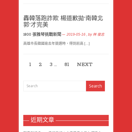
轟韓落跑詐欺 楊道歉拋”南韓北
郭”才完美
1800 張雅琴挑戰新聞
2019-05-16
, by
林 俊志
高雄市長韓國瑜去年競選時，得到前高 […]
1
2
3
…
81
NEXT
近期文章