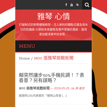
雅琴 心情
打破制式的新聞播報框架，注入犀利的觀點交鋒及深水
位的知識庫 以探知未來趨勢及事件發展的風舵，進而
更加看清事件的本質…
MENU
Home
/
1800 張雅琴挑戰新聞
賴突然讓步50%手機民調！？表
善意？另有謀略？
1800 張雅琴挑戰新聞
2019-05-29
, by
林 俊志
經過昨(28)天綠營的「陽明山密會 […]