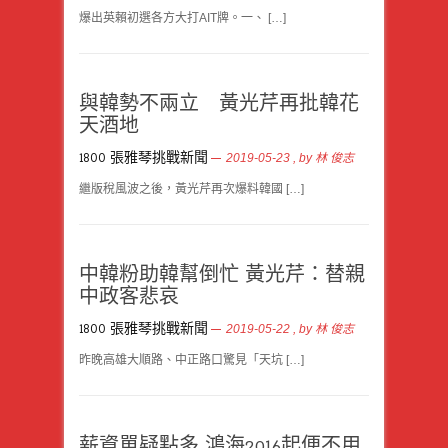
爆出英賴初選各方大打AIT牌。一、 […]
與韓勢不兩立 黃光芹再批韓花
天酒地
1800 張雅琴挑戰新聞
2019-05-23
, by
林 俊志
繼版稅風波之後，黃光芹再次爆料韓國 […]
中韓粉助韓幫倒忙 黃光芹：替親
中政客悲哀
1800 張雅琴挑戰新聞
2019-05-22
, by
林 俊志
昨晚高雄大順路、中正路口驚見「天坑 […]
薪資單疑點多 鴻海2016起便不用