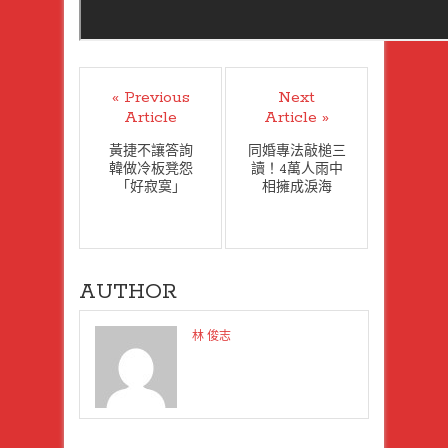
« Previous
Next
Article
Article »
黃捷不讓答詢
同婚專法敲槌三
韓做冷板凳怨
讀！4萬人雨中
「好寂寞」
相擁成淚海
AUTHOR
林 俊志