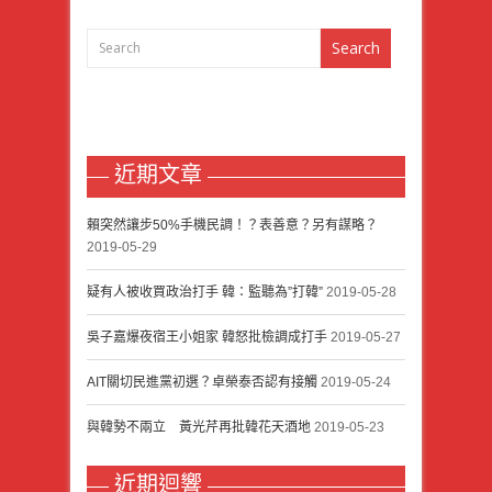
近期文章
賴突然讓步50%手機民調！？表善意？另有謀略？
2019-05-29
疑有人被收買政治打手 韓：監聽為”打韓”
2019-05-28
吳子嘉爆夜宿王小姐家 韓怒批檢調成打手
2019-05-27
AIT關切民進黨初選？卓榮泰否認有接觸
2019-05-24
與韓勢不兩立 黃光芹再批韓花天酒地
2019-05-23
近期迴響