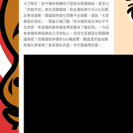
大力幫忙，如今楊秋興轉而力挺郭台銘選總統，甚至以
「詐欺共犯」來形容韓國瑜。對此楊秋興今天(16)召開
記者會道歉，韓國瑜則急忙回應不必道歉，還說「大家
都是好朋友」，隨後又補刀酸「郭台銘對南台灣似乎不
太熟悉，希望楊秋興有機會帶郭董來了解民情」。今記
者會楊秋興強調自己沒有私心，但否也其實是在暗酸韓
國瑜呢？而韓國瑜參選的500萬經費，難道真的會由韓
粉幫忙買單嗎？更多精彩內容，年代晚報帶您看。