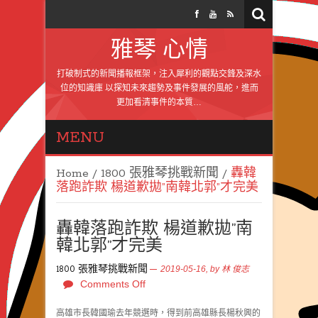
雅琴 心情
打破制式的新聞播報框架，注入犀利的觀點交鋒及深水
位的知識庫 以探知未來趨勢及事件發展的風舵，進而
更加看清事件的本質…
MENU
Home
/
1800 張雅琴挑戰新聞
/
轟韓
落跑詐欺 楊道歉拋”南韓北郭”才完美
轟韓落跑詐欺 楊道歉拋”南
韓北郭”才完美
1800 張雅琴挑戰新聞
2019-05-16,
by
林 俊志
Comments Off
高雄市長韓國瑜去年競選時，得到前高雄縣長楊秋興的