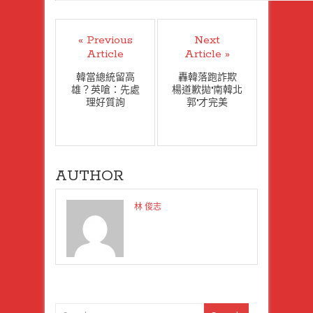
« Previous
Next
Article
Article »
韓當總統留高
轟韓落跑詐欺
雄？英嗆：先處
楊道歉拋"南韓北
理好質詢
郭"才完美
AUTHOR
林 俊志