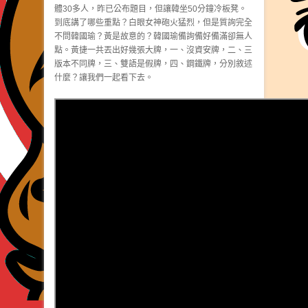
體30多人，昨已公布題目，但讓韓坐50分鐘冷板凳。
到底講了哪些重點？白眼女神砲火猛烈，但是質詢完全
不問韓國瑜？黃是故意的？韓國瑜備詢備好備滿卻無人
點。黃捷一共丟出好幾張大牌，一、沒資安牌，二、三
版本不同牌，三、雙語是假牌，四、鋼鐵牌，分別敘述
什麼？讓我們一起看下去。