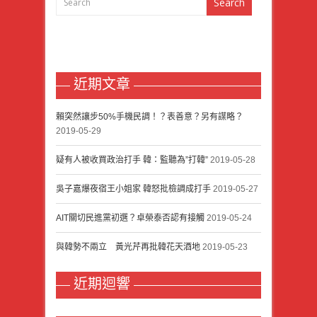
近期文章
賴突然讓步50%手機民調！？表善意？另有謀略？
2019-05-29
疑有人被收買政治打手 韓：監聽為”打韓”
2019-05-28
吳子嘉爆夜宿王小姐家 韓怒批檢調成打手
2019-05-27
AIT關切民進黨初選？卓榮泰否認有接觸
2019-05-24
與韓勢不兩立 黃光芹再批韓花天酒地
2019-05-23
近期迴響