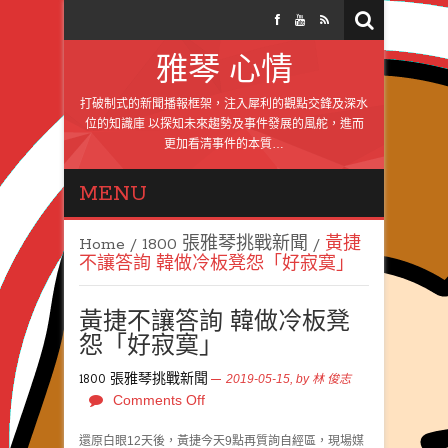
雅琴 心情
打破制式的新聞播報框架，注入犀利的觀點交鋒及深水
位的知識庫 以探知未來趨勢及事件發展的風舵，進而
更加看清事件的本質…
MENU
Home
/
1800 張雅琴挑戰新聞
/
黃捷
不讓答詢 韓做冷板凳怨「好寂寞」
黃捷不讓答詢 韓做冷板凳
怨「好寂寞」
1800 張雅琴挑戰新聞
2019-05-15,
by
林 俊志
Comments Off
還原白眼12天後，黃捷今天9點再質詢自經區，現場媒