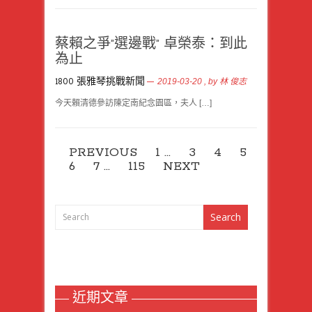
蔡賴之爭”選邊戰” 卓榮泰：到此
為止
1800 張雅琴挑戰新聞
2019-03-20
, by
林 俊志
今天賴清德參訪陳定南紀念園區，夫人 […]
PREVIOUS
1
…
3
4
5
6
7
…
115
NEXT
近期文章