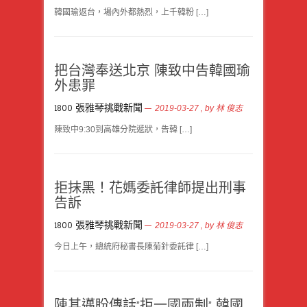
韓國瑜返台，場內外都熱烈，上千韓粉 […]
把台灣奉送北京 陳致中告韓國瑜
外患罪
1800 張雅琴挑戰新聞
2019-03-27
, by
林 俊志
陳致中9:30到高雄分院遞狀，告韓 […]
拒抹黑！花媽委託律師提出刑事
告訴
1800 張雅琴挑戰新聞
2019-03-27
, by
林 俊志
今日上午，總統府秘書長陳菊針委託律 […]
陳其邁盼傳話”拒一國兩制” 韓國