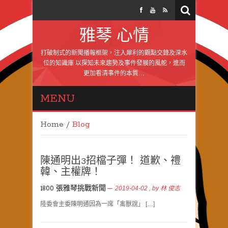
雅琴 心情
打破制式的新聞播報框架，注入犀利的觀點交鋒及深水
位的知識庫 以探知未來趨勢及事件發展的風舵，進而
更加看清事件的本質…
MENU
Home
/
Blog
陳通明出3招檔子彈！ 道歉、禮
韓、主權牌！
1800 張雅琴挑戰新聞
2019-04-02
, by
林 俊志
陸委會主委陳明通因為一席「禽獸說」 […]