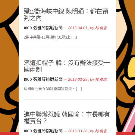
殲11衝海峽中線 陳明通：都在預
判之內
1800 張雅琴挑戰新聞
2019-04-01
, by
林 俊志
2架中共殲-11戰機昨(31號)上 […]
怒遭扣帽子 韓：沒有辦法接受一
國兩制
1800 張雅琴挑戰新聞
2019-03-29
, by
林 俊志
韓國瑜今天 9:30議會開議簽到， […]
進中聯辦惹議 韓國瑜：市長哪有
權賣台？
1800 張雅琴挑戰新聞
2019-03-28
, by
林 俊志