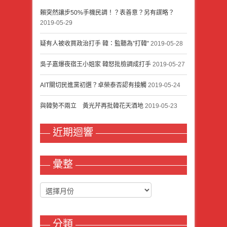
賴突然讓步50%手機民調！？表善意？另有謀略？
2019-05-29
疑有人被收買政治打手 韓：監聽為”打韓”
2019-05-28
吳子嘉爆夜宿王小姐家 韓怒批檢調成打手
2019-05-27
AIT關切民進黨初選？卓榮泰否認有接觸
2019-05-24
與韓勢不兩立 黃光芹再批韓花天酒地
2019-05-23
近期迴響
彙整
分類